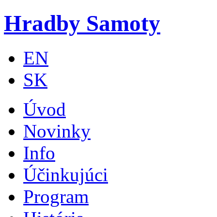
Skip to main content
Hradby Samoty
EN
SK
Úvod
Novinky
Info
Účinkujúci
Program