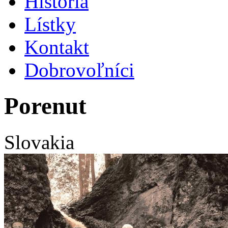
História
Lístky
Kontakt
Dobrovoľníci
Porenut
Slovakia