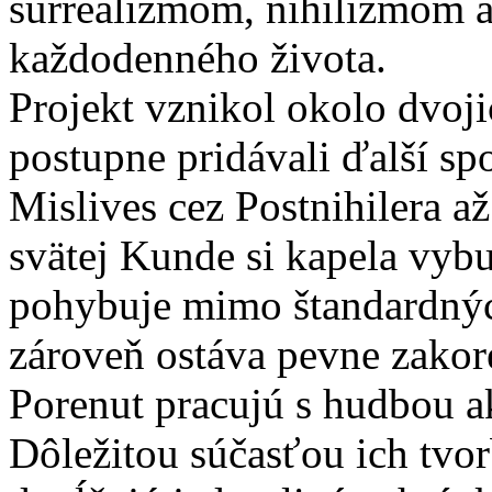
surrealizmom, nihilizmom 
každodenného života.
Projekt vznikol okolo dvoj
postupne pridávali ďalší sp
Mislives cez Postnihilera a
svätej Kunde si kapela vybu
pohybuje mimo štandardnýc
zároveň ostáva pevne zakor
Porenut pracujú s hudbou a
Dôležitou súčasťou ich tvor