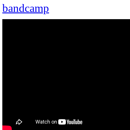
bandcamp
PORENUT - A.D.I. + Manifest