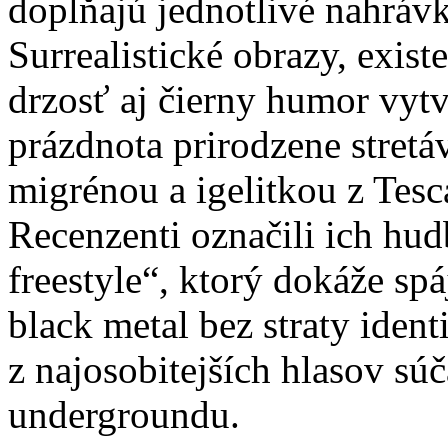
dopĺňajú jednotlivé nahrávk
Surrealistické obrazy, exist
drzosť aj čierny humor vytv
prázdnota prirodzene stretá
migrénou a igelitkou z Tesc
Recenzenti označili ich hu
freestyle“, ktorý dokáže sp
black metal bez straty ident
z najosobitejších hlasov s
undergroundu.