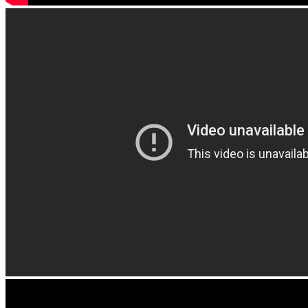
PORENUT - Manifest (@Tartaros, 7.1.17)
Porenut - Sebaklam III (live_2016_03_26_