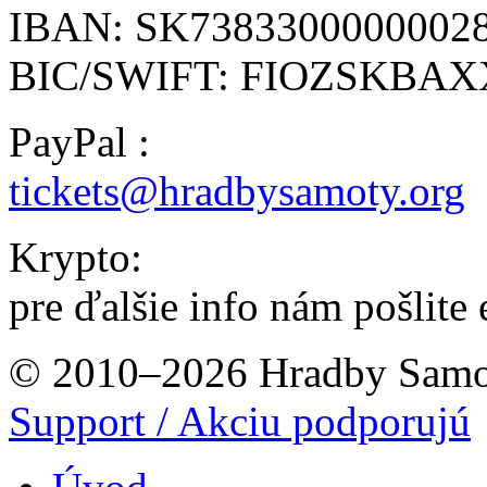
IBAN: SK7383300000002
BIC/SWIFT: FIOZSKBA
PayPal :
tickets@hradbysamoty.org
Krypto:
pre ďalšie info nám pošlite 
© 2010–2026 Hradby Samo
Support / Akciu podporujú