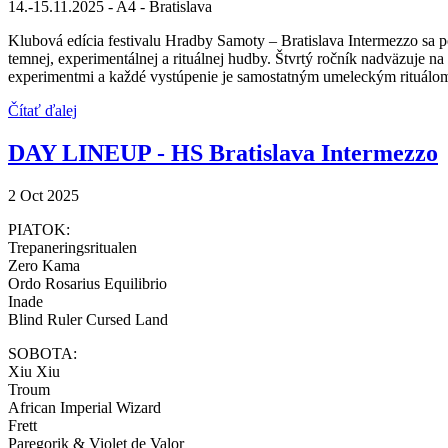
14.-15.11.2025 - A4 - Bratislava
Klubová edícia festivalu Hradby Samoty – Bratislava Intermezzo sa p
temnej, experimentálnej a rituálnej hudby. Štvrtý ročník nadväzuje na t
experimentmi a každé vystúpenie je samostatným umeleckým rituálo
Čítať ďalej
DAY LINEUP - HS Bratislava Intermezzo
2 Oct 2025
PIATOK:
Trepaneringsritualen
Zero Kama
Ordo Rosarius Equilibrio
Inade
Blind Ruler Cursed Land
SOBOTA:
Xiu Xiu
Troum
African Imperial Wizard
Frett
Paregorik & Violet de Valor