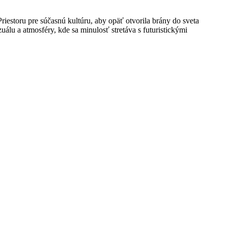
iestoru pre súčasnú kultúru, aby opäť otvorila brány do sveta
zuálu a atmosféry, kde sa minulosť stretáva s futuristickými