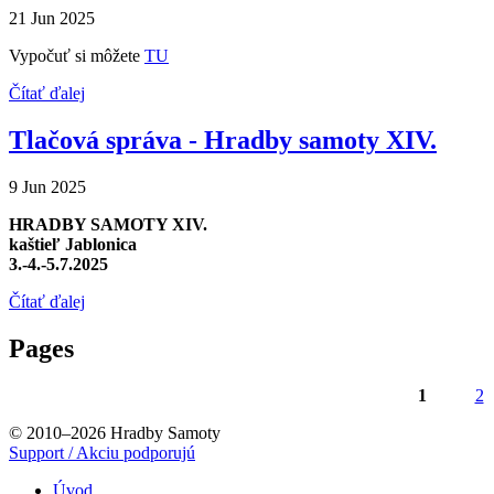
21 Jun 2025
Vypočuť si môžete
TU
Čítať ďalej
Tlačová správa - Hradby samoty XIV.
9 Jun 2025
HRADBY SAMOTY XIV.
kaštieľ Jablonica
3.-4.-5.7.2025
Čítať ďalej
Pages
1
2
© 2010–2026 Hradby Samoty
Support / Akciu podporujú
Úvod