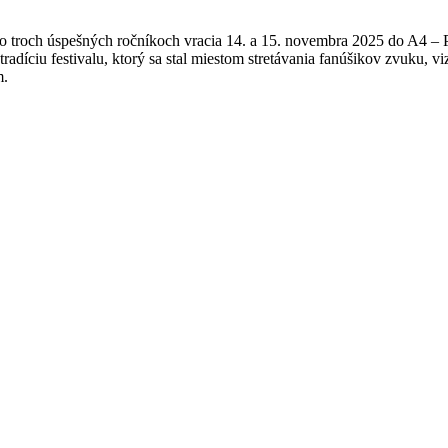
o troch úspešných ročníkoch vracia 14. a 15. novembra 2025 do A4 – Pr
radíciu festivalu, ktorý sa stal miestom stretávania fanúšikov zvuku, vi
m.