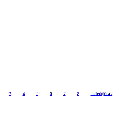
3
4
5
6
7
8
nasledujúca ›