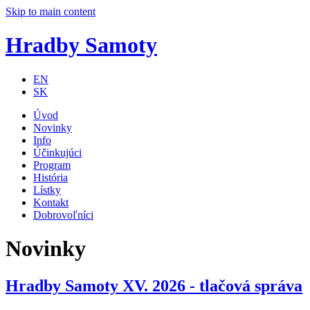
Skip to main content
Hradby Samoty
EN
SK
Úvod
Novinky
Info
Účinkujúci
Program
História
Lístky
Kontakt
Dobrovoľníci
Novinky
Hradby Samoty XV. 2026 - tlačová správa