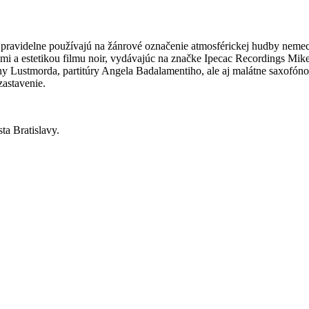
é sa pravidelne používajú na žánrové označenie atmosférickej hudby nem
 a estetikou filmu noir, vydávajúc na značke Ipecac Recordings Mikea P
iny Lustmorda, partitúry Angela Badalamentiho, ale aj malátne saxofó
zastavenie.
a Bratislavy.