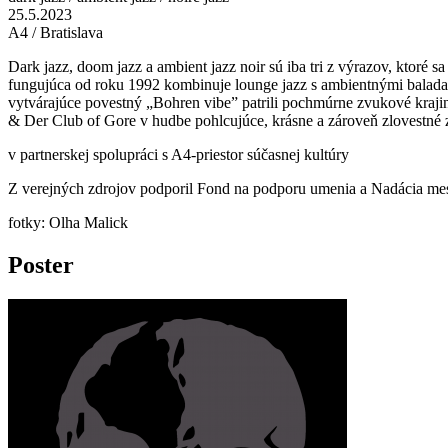
25.5.2023
A4 / Bratislava
Dark jazz, doom jazz a ambient jazz noir sú iba tri z výrazov, ktor
fungujúca od roku 1992 kombinuje lounge jazz s ambientnými baladami
vytvárajúce povestný „Bohren vibe” patrili pochmúrne zvukové kraj
& Der Club of Gore v hudbe pohlcujúce, krásne a zároveň zlovestné 
v partnerskej spolupráci s A4-priestor súčasnej kultúry
Z verejných zdrojov podporil Fond na podporu umenia a Nadácia mest
fotky: Olha Malick
Poster