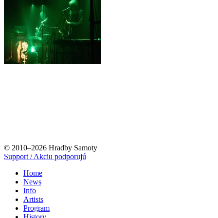
© 2010–2026 Hradby Samoty
Support / Akciu podporujú
Home
News
Info
Artists
Program
History