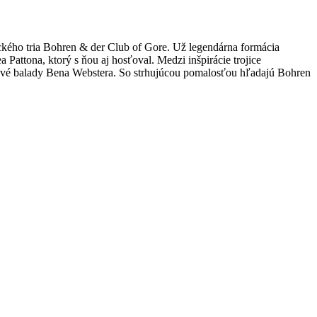
eckého tria Bohren & der Club of Gore. Už legendárna formácia
attona, ktorý s ňou aj hosťoval. Medzi inšpirácie trojice
nové balady Bena Webstera. So strhujúcou pomalosťou hľadajú Bohren