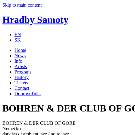
Skip to main content
Hradby Samoty
EN
SK
Home
News
Info
Artists
Program
History
Tickets
Contact
Dobrovoľníci
BOHREN & DER CLUB OF G
BOHREN & DER CLUB OF GORE
Nemecko
dark jazz / ambient jazz / noire jazz