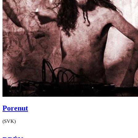
Porenut
(SVK)