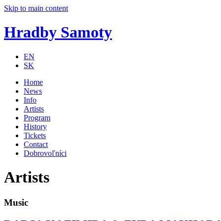
Skip to main content
Hradby Samoty
EN
SK
Home
News
Info
Artists
Program
History
Tickets
Contact
Dobrovoľníci
Artists
Music