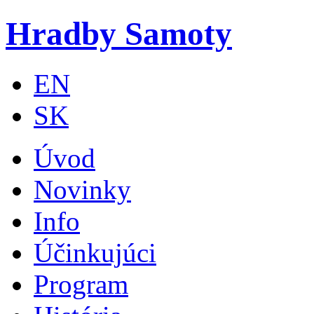
Skip to main content
Hradby Samoty
EN
SK
Úvod
Novinky
Info
Účinkujúci
Program