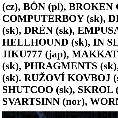
(cz), BÖN (pl), BROKE
COMPUTERBOY (sk), D
(sk), DRÉN (sk), EMPUSA
HELLHOUND (sk), IN S
JIKU777 (jap), MAKKAT
(sk), PHRAGMENTS (s
(sk). RUŽOVÍ KOVBOJ (s
SHUTCOO (sk), SKROL (c
SVARTSINN (nor), WO