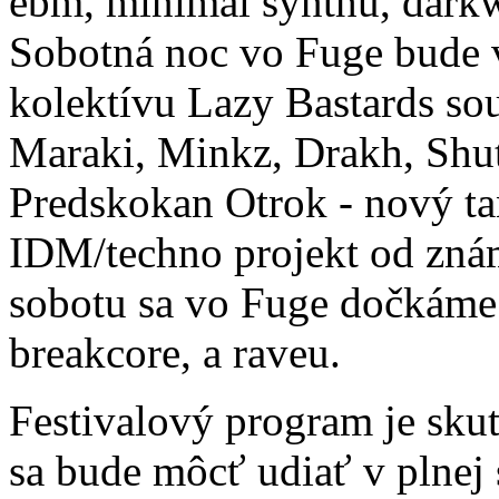
ebm, minimal synthu, darkw
Sobotná noc vo Fuge bude 
kolektívu Lazy Bastards so
Maraki, Minkz, Drakh, Shut
Predskokan Otrok - nový t
IDM/techno projekt od zná
sobotu sa vo Fuge dočkáme
breakcore, a raveu.
Festivalový program je skut
sa bude môcť udiať v plnej 