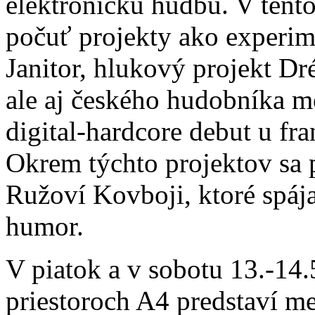
elektronickú hudbu. V tento
počuť projekty ako experim
Janitor, hlukový projekt D
ale aj českého hudobníka m
digital-hardcore debut u f
Okrem týchto projektov sa 
Ružoví Kovboji, ktoré spáj
humor.
V piatok a v sobotu 13.-14.
priestoroch A4 predstaví m