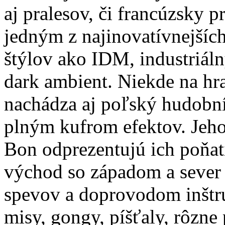
aj pralesov, či francúzsky pr
jedným z najinovatívnejšíc
štýlov ako IDM, industriáln
dark ambient. Niekde na hra
nachádza aj poľský hudobní
plným kufrom efektov. Jeho
Bon odprezentujú ich poňati
východ so západom a sever 
spevov a doprovodom inštru
misy, gongy, píšťaly, rôzne 