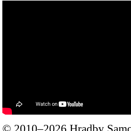
yarrdesh leonid iljic part2
© 2010–2026 Hradby Samo