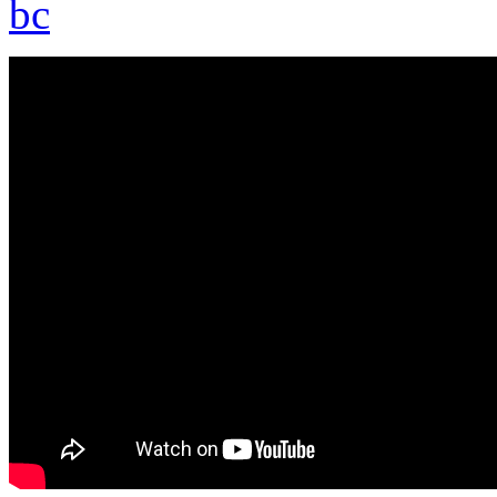
bc
yarrdesh - jehlova kase strycka jehlicky