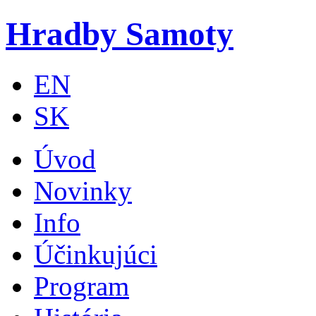
Skip to main content
Hradby Samoty
EN
SK
Úvod
Novinky
Info
Účinkujúci
Program